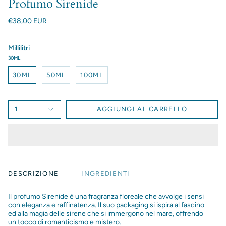
Profumo Sirenide
€38,00 EUR
Millilitri
30ML
30ML
50ML
100ML
1
AGGIUNGI AL CARRELLO
DESCRIZIONE
INGREDIENTI
Il profumo Sirenide è una fragranza floreale che avvolge i sensi
con eleganza e raffinatenza. Il suo packaging si ispira al fascino
ed alla magia delle sirene che si immergono nel mare, offrendo
un tocco di romanticismo e mistero.