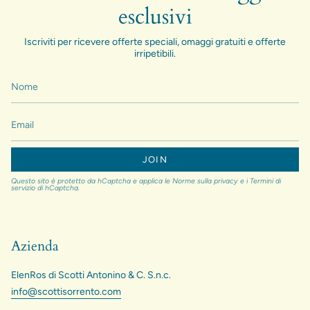
esclusivi
Iscriviti per ricevere offerte speciali, omaggi gratuiti e offerte
irripetibili.
JOIN
Questo sito è protetto da hCaptcha e applica le
Norme sulla privacy
e i
Termini di
servizio
di hCaptcha.
Azienda
ElenRos di Scotti Antonino & C. S.n.c.
info@scottisorrento.com